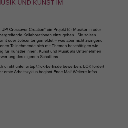
MUSIK UND KUNST IM
UP! Crossover Creation“ ein Projekt für Musiker:in oder
übergreifende Kollaborationen einzugehen. Sie sollten
itsamt oder Jobcenter gemeldet – was aber nicht zwingend
n denen Teilnehmende sich mit Themen beschäftigen wie
ng für Künstler:innen, Kunst und Musik als Unternehmen
erwertung des eigenen Schaffens.
sich direkt unter artup@lok-berlin.de bewerben. LOK fordert
 erste Arbeitszyklus beginnt Ende Mai! Weitere Infos