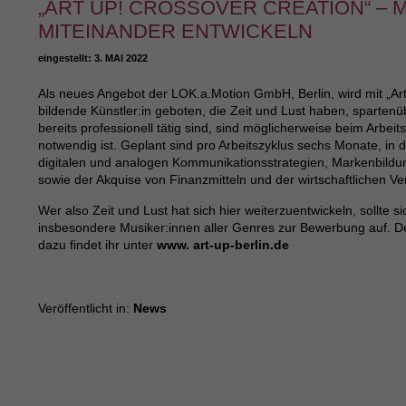
„ART UP! CROSSOVER CREATION“ – 
MITEINANDER ENTWICKELN
eingestellt:
3. MAI 2022
Als neues Angebot der LOK.a.Motion GmbH, Berlin, wird mit „Art 
bildende Künstler:in geboten, die Zeit und Lust haben, sparten
bereits professionell tätig sind, sind möglicherweise beim Arbe
notwendig ist. Geplant sind pro Arbeitszyklus sechs Monate, i
digitalen und analogen Kommunikationsstrategien, Markenbildu
sowie der Akquise von Finanzmitteln und der wirtschaftlichen V
Wer also Zeit und Lust hat sich hier weiterzuentwickeln, sollte 
insbesondere Musiker:innen aller Genres zur Bewerbung auf. Der
dazu findet ihr unter
www. art-up-berlin.de
Veröffentlicht in:
News